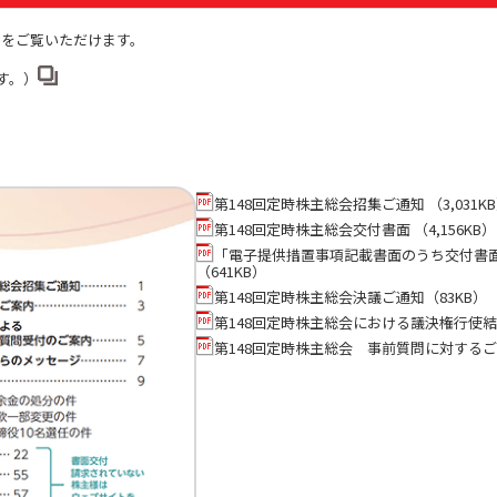
）をご覧いただけます。
す。）
第148回定時株主総会招集ご通知 （3,031K
第148回定時株主総会交付書面 （4,156KB）
「電子提供措置事項記載書面のうち交付書
（641KB）
第148回定時株主総会決議ご通知（83KB）
第148回定時株主総会における議決権行使結果
第148回定時株主総会 事前質問に対するご説