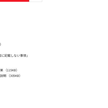
B）
面に記載しない事項」
 （115KB）
明 （305KB）