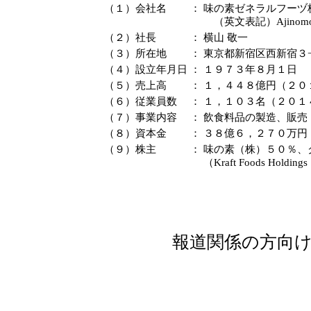
（１）会社名
：
味の素ゼネラルフーヅ
（英文表記）
Ajinomo
（２）社長
：
横山 敬一
（３）所在地
：
東京都新宿区西新宿３−
（４）設立年月日
：
１９７３年８月１日
（５）売上高
：
１，４４８億円（２０
（６）従業員数
：
１，１０３名（２０１
（７）事業内容
：
飲食料品の製造、販売
（８）資本金
：
３８億６，２７０万円
（９）株主
：
味の素（株）５０％、
（
Kraft Foods Holdings 
報道関係の方向