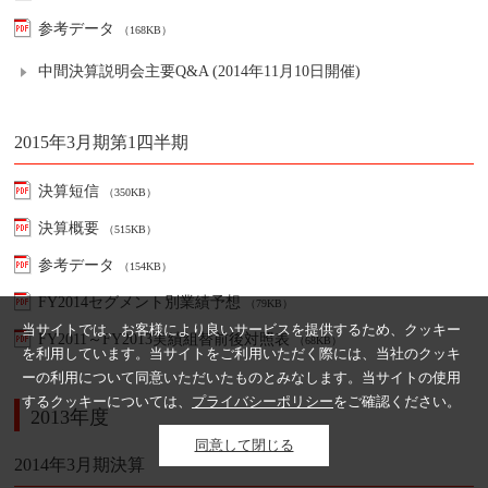
参考データ
（168KB）
中間決算説明会主要Q&A (2014年11月10日開催)
2015年3月期第1四半期
決算短信
（350KB）
決算概要
（515KB）
参考データ
（154KB）
FY2014セグメント別業績予想
（79KB）
当サイトでは、お客様により良いサービスを提供するため、クッキー
FY2011～FY2013実績組替前後対照表
（68KB）
を利用しています。当サイトをご利用いただく際には、当社のクッキ
ーの利用について同意いただいたものとみなします。当サイトの使用
するクッキーについては、
プライバシーポリシー
をご確認ください。
2013年度
同意して閉じる
2014年3月期決算