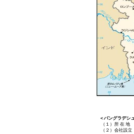
＜バングラデシュ味の素
（１）
所 在 地
（２）
会社設立