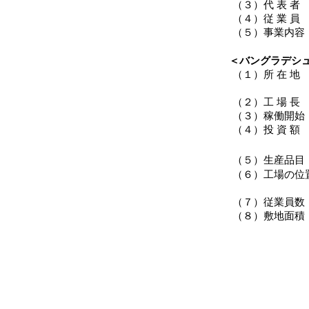
（３）
代 表 者
（４）
従 業 員
（５）
事業内容
＜バングラデシ
（１）
所 在 地
（２）
工 場 長
（３）
稼働開始
（４）
投 資 額
（５）
生産品目
（６）
工場の位
（７）
従業員数
（８）
敷地面積