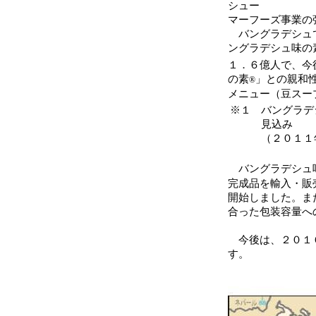
シュー
マーフーズ事業の
バングラデシュで
ングラデシュ味の
１．６億人で、今
の素
」との親和
®
メニュー（豆スー
※１
バングラデ
見込み
（２０１１
バングラデシュ味
完成品を輸入・販
開始しました。ま
合った包装容量へ
今後は、２０１６
す。