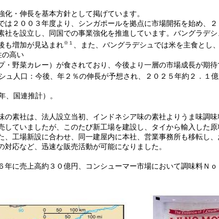
強化・伸長を基本方針として掲げています。
は２００３年度より、シンガポールを拠点に市場開拓を始め、２
素社を設立し、同国での事業強化を推進しています。バングラデシ
※１
後も増加が見込まれ
、また、バングラデシュでは米を主食とし
性の高い
プ・野菜カレー）が食されており、今後より一層の市場成長が期待
シュ人口：今後、年２％の伸長が予想され、２０２５年約２．１億
年、国連推計）。
の素社は、法人設立当初、インドネシア味の素社よりうま味調味
売していましたが、このたび新工場を建設し、タイから輸入した原
た、工場新設に合わせ、同一建屋内に本社、営業事務所も移転し、
の対応など、迅速な販売活動が可能になりました。
年に売上高約３０億円、コンシューマー市場において調味料Ｎｏ