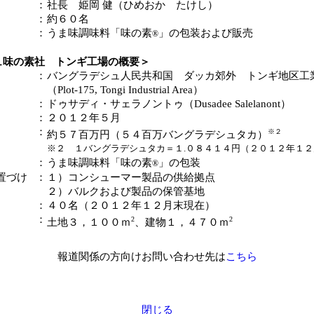
：
社長 姫岡 健（ひめおか たけし）
：
約６０名
：
うま味調味料「味の素
」の包装および販売
®
ュ味の素社 トンギ工場の概要＞
：
バングラデシュ人民共和国 ダッカ郊外 トンギ地区工
（Plot-175, Tongi Industrial Area）
：
ドゥサディ・サェラノントゥ（Dusadee Salelanont）
：
２０１２年５月
：
※２
約５７百万円（５４百万バングラデシュタカ）
※２ １バングラデシュタカ＝１.０８４１４円（２０１２年１２
：
うま味調味料「味の素
」の包装
®
置づけ
：
１）コンシューマー製品の供給拠点
２）バルクおよび製品の保管基地
：
４０名（２０１２年１２月末現在）
：
2
2
土地３，１００ｍ
、建物１，４７０ｍ
報道関係の方向けお問い合わせ先は
こちら
閉じる