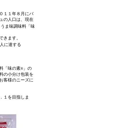
０１１年８月にバ
ュの人口は、現在
、うま味調味料「味
できます。
人に達する
料「味の素
」の
®
料の小分け包装を
お客様のニーズに
．１を目指しま