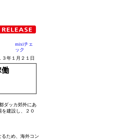
mixiチェ
ック
１３年１月２１日
稼働
都ダッカ郊外にあ
場を建設し、２０
なるため、海外コン