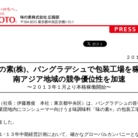
２０
の素(株)、バングラデシュで包装工場を
南アジア地域の競争優位性を加速
〜２０１３年１月より本格稼働開始〜
社長：伊藤雅俊 本社：東京都中央区）は、バングラデシュの首
業団地内にコンシューマー向けうま味調味料「味の素
」の包装工
®
ました。
−１３年中期経営計画において、確かなグローバルカンパニーと