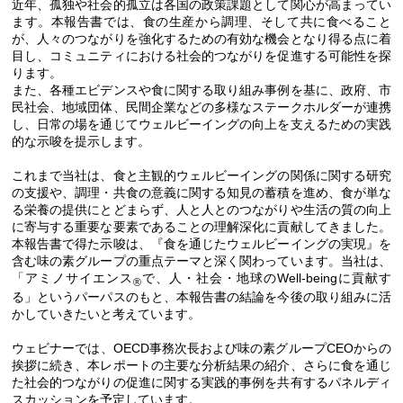
近年、孤独や社会的孤立は各国の政策課題として関心が高まってい
ます。本報告書では、食の生産から調理、そして共に食べること
が、人々のつながりを強化するための有効な機会となり得る点に着
目し、コミュニティにおける社会的つながりを促進する可能性を探
ります。
また、各種エビデンスや食に関する取り組み事例を基に、政府、市
民社会、地域団体、民間企業などの多様なステークホルダーが連携
し、日常の場を通じてウェルビーイングの向上を支えるための実践
的な示唆を提示します。
これまで当社は、食と主観的ウェルビーイングの関係に関する研究
の支援や、調理・共食の意義に関する知見の蓄積を進め、食が単な
る栄養の提供にとどまらず、人と人とのつながりや生活の質の向上
に寄与する重要な要素であることの理解深化に貢献してきました。
本報告書で得た示唆は、『食を通じたウェルビーイングの実現』を
含む味の素グループの重点テーマと深く関わっています。当社は、
「アミノサイエンス
で、人・社会・地球のWell-beingに貢献す
®
る」というパーパスのもと、本報告書の結論を今後の取り組みに活
かしていきたいと考えています。
ウェビナーでは、OECD事務次長および味の素グループCEOからの
挨拶に続き、本レポートの主要な分析結果の紹介、さらに食を通じ
た社会的つながりの促進に関する実践的事例を共有するパネルディ
スカッションを予定しています。